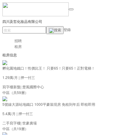
四川及皙化妝品有限公司
登錄
搜索
招聘
租房
租房信息
孵化園地鐵口！性價比王！ 只要65！只要65！正對電梯！
1.29萬/月
|
押一付三
寫字樓新盤
|
楚風國際中心
中區（共59層）
5號線大源站地鐵口 1000平豪裝現房 免租到年后 即租即用
5.4萬/月
|
押一付三
二手寫字樓
|
世豪廣場
中區（共19層）