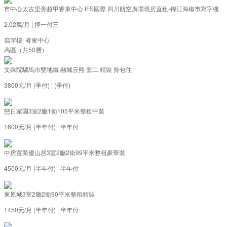
市中心太古里旁超甲睿東中心 IFS國際 四川航空廣場現房直租-錦江海椒市寫字樓
2.02萬/月
|
押一付三
寫字樓
|
睿東中心
高區（共50層）
文殊院騾馬市雙地鐵 融城云熙 套二 精裝 拎包住
3800元/月 (季付)
|
(季付)
戀日家園3室2廳1衛105平米整租中裝
1600元/月 (半年付)
|
半年付
中房置業優山居3室2廳2衛99平米整租豪華裝
4500元/月 (半年付)
|
半年付
東原城3室2廳2衛90平米整租精裝
1450元/月 (半年付)
|
半年付